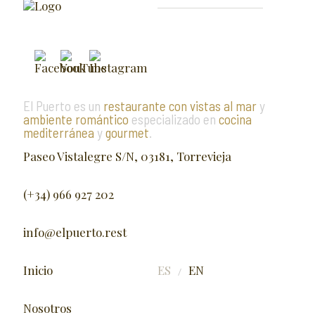
El Puerto es un
restaurante con vistas al mar
y
ambiente romántico
especializado en
cocina
mediterránea
y
gourmet
.
Paseo Vistalegre S/N, 03181, Torrevieja
(+34) 966 927 202
info@elpuerto.rest
Inicio
ES
EN
/
Nosotros