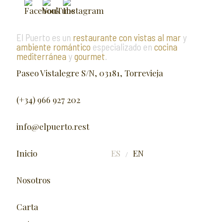
El Puerto es un
restaurante con vistas al mar
y
ambiente romántico
especializado en
cocina
mediterránea
y
gourmet
.
Paseo Vistalegre S/N, 03181, Torrevieja
(+34) 966 927 202
info@elpuerto.rest
Inicio
ES
EN
/
Nosotros
Carta