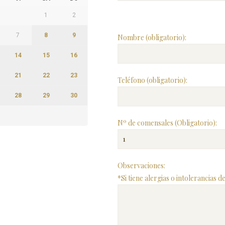
1
2
7
8
9
Nombre (obligatorio):
14
15
16
21
22
23
Teléfono (obligatorio):
28
29
30
Nº de comensales (Obligatorio):
Observaciones:
*Si tiene alergias o intolerancias 