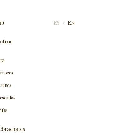
io
ES
EN
/
otros
ta
rroces
arnes
escados
nús
ebraciones