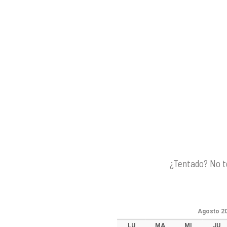
¿Tentado? No te
Agosto
2
LU
MA
MI
JU