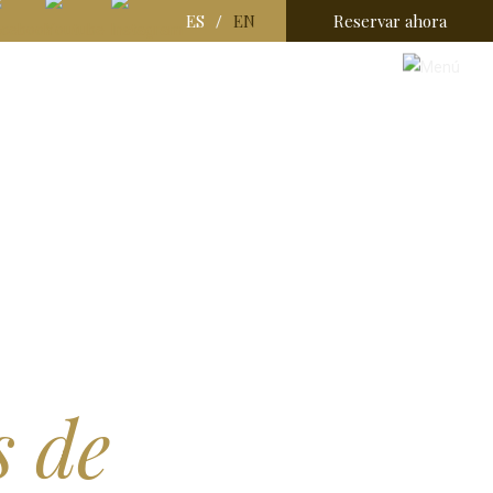
ES
EN
Reservar ahora
/
s de