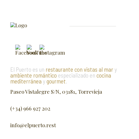
El Puerto es un
restaurante con vistas al mar
y
ambiente romántico
especializado en
cocina
mediterránea
y
gourmet
.
Paseo Vistalegre S/N, 03181, Torrevieja
(+34) 966 927 202
info@elpuerto.rest