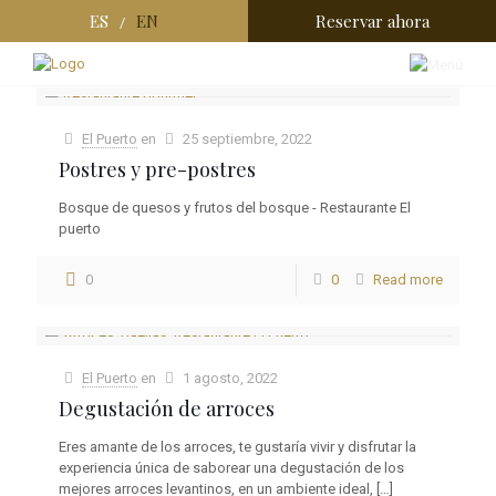
ES
EN
Reservar ahora
/
Categorías
Etiquetas
Authors
Show all
El Puerto
en
25 septiembre, 2022
Postres y pre-postres
Bosque de quesos y frutos del bosque - Restaurante El
puerto
0
0
Read more
El Puerto
en
1 agosto, 2022
Degustación de arroces
Eres amante de los arroces, te gustaría vivir y disfrutar la
experiencia única de saborear una degustación de los
mejores arroces levantinos, en un ambiente ideal,
[…]