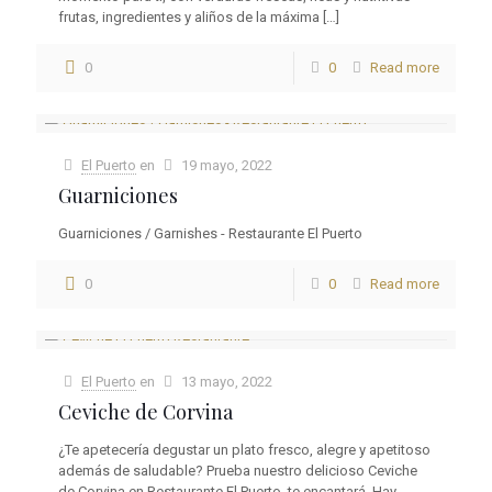
frutas, ingredientes y aliños de la máxima
[…]
0
0
Read more
El Puerto
en
19 mayo, 2022
Guarniciones
Guarniciones / Garnishes - Restaurante El Puerto
0
0
Read more
El Puerto
en
13 mayo, 2022
Ceviche de Corvina
¿Te apetecería degustar un plato fresco, alegre y apetitoso
además de saludable? Prueba nuestro delicioso Ceviche
de Corvina en Restaurante El Puerto, te encantará. Hay