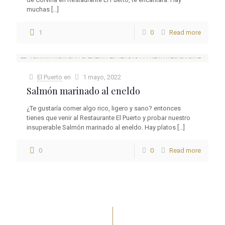
muchas
[…]
1
0
Read more
El Puerto
en
1 mayo, 2022
Salmón marinado al eneldo
¿Te gustaría comer algo rico, ligero y sano? entonces
tienes que venir al Restaurante El Puerto y probar nuestro
insuperable Salmón marinado al eneldo. Hay platos
[…]
0
0
Read more