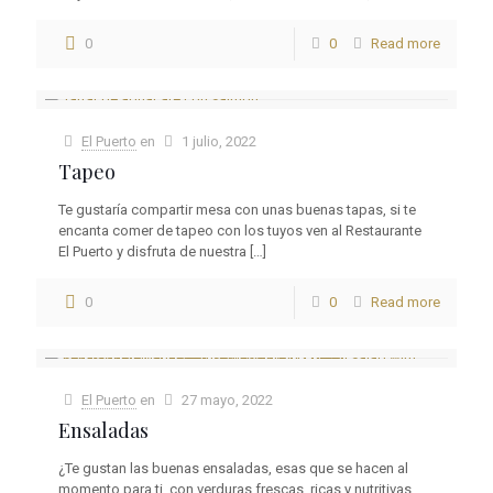
0
0
Read more
El Puerto
en
1 julio, 2022
Tapeo
Te gustaría compartir mesa con unas buenas tapas, si te
encanta comer de tapeo con los tuyos ven al Restaurante
El Puerto y disfruta de nuestra
[…]
0
0
Read more
El Puerto
en
27 mayo, 2022
Ensaladas
¿Te gustan las buenas ensaladas, esas que se hacen al
momento para ti, con verduras frescas, ricas y nutritivas